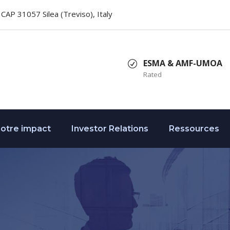
2, CAP 31057 Silea (Treviso), Italy
ESMA & AMF-UMOA
Rated
otre impact
Investor Relations
Ressources