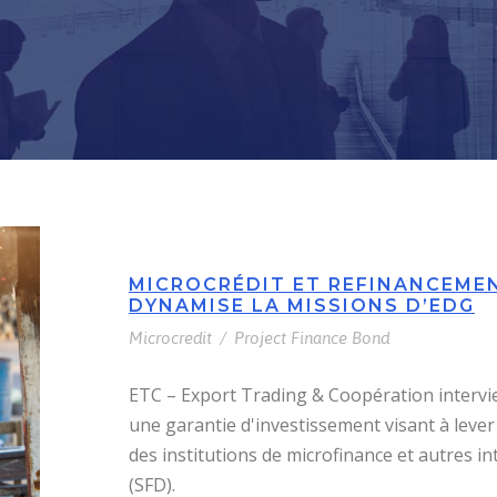
MICROCRÉDIT ET REFINANCEME
DYNAMISE LA MISSIONS D’EDG
Microcredit
/
Project Finance Bond
ETC – Export Trading & Coopération intervi
une garantie d'investissement visant à lever 
des institutions de microfinance et autres i
(SFD).