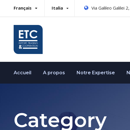
Français
Italia
Via Galileo Galilei 
Accueil
A propos
Notre Expertise
N
Category