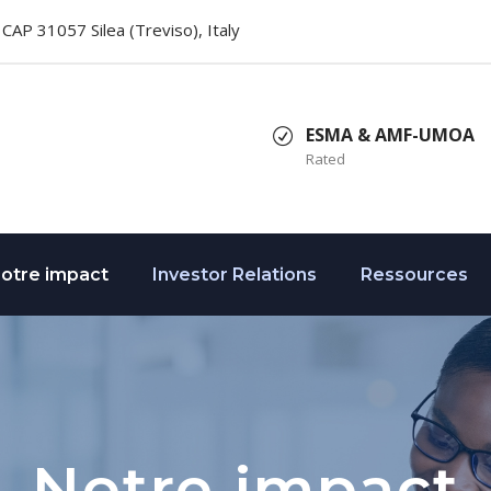
2, CAP 31057 Silea (Treviso), Italy
ESMA & AMF-UMOA
Rated
otre impact
Investor Relations
Ressources
Notre impact