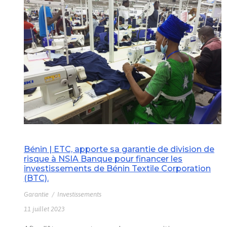
Bénin | ETC, apporte sa garantie de division de
risque à NSIA Banque pour financer les
investissements de Bénin Textile Corporation
(BTC).
Garantie
/
Investissements
11 juillet 2023