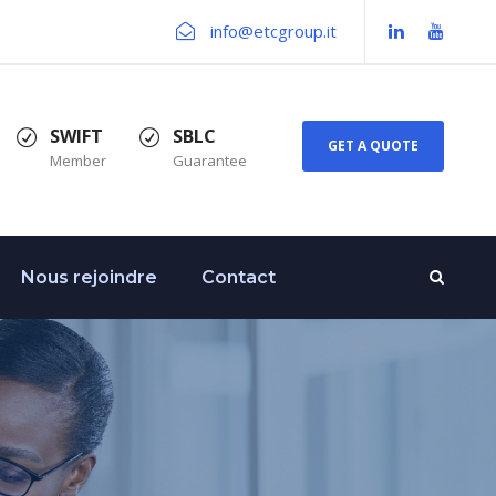
info@etcgroup.it
SWIFT
SBLC
GET A QUOTE
Member
Guarantee
Nous rejoindre
Contact