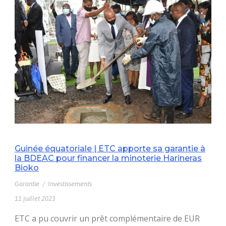
Guinée équatoriale | ETC apporte sa garantie à
la BDEAC pour financer la minoterie Harineras
Bioko
Garantie
/
Investissements
11 juillet 2023
ETC a pu couvrir un prêt complémentaire de EUR