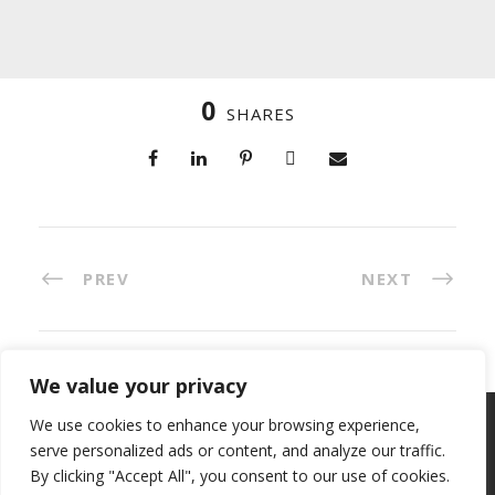
0
SHARES
PREV
NEXT
We value your privacy
We use cookies to enhance your browsing experience,
Copyright 2023, All Right Reserved, ETC Invest
serve personalized ads or content, and analyze our traffic.
S.p.A. VAT IT 04821260264 -
Privacy Policy
-
Cookie
By clicking "Accept All", you consent to our use of cookies.
policy