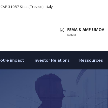
2, CAP 31057 Silea (Treviso), Italy
ESMA & AMF-UMOA
Rated
otre impact
Investor Relations
Ressources