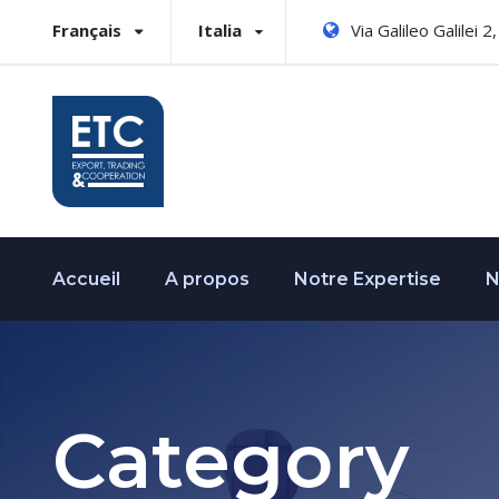
Français
Italia
Via Galileo Galilei 
Accueil
A propos
Notre Expertise
N
Category