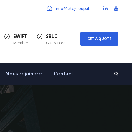
info@etcgroup.it
SWIFT
SBLC
GET A QUOTE
Member
Guarantee
Nous rejoindre
Contact