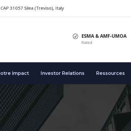
2, CAP 31057 Silea (Treviso), Italy
ESMA & AMF-UMOA
Rated
otre impact
Investor Relations
Ressources