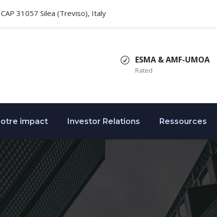
2, CAP 31057 Silea (Treviso), Italy
ESMA & AMF-UMOA
Rated
otre impact
Investor Relations
Ressources