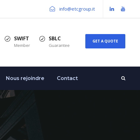
info@etcgroup.it
SWIFT
SBLC
GET A QUOTE
Member
Guarantee
Nous rejoindre
Contact