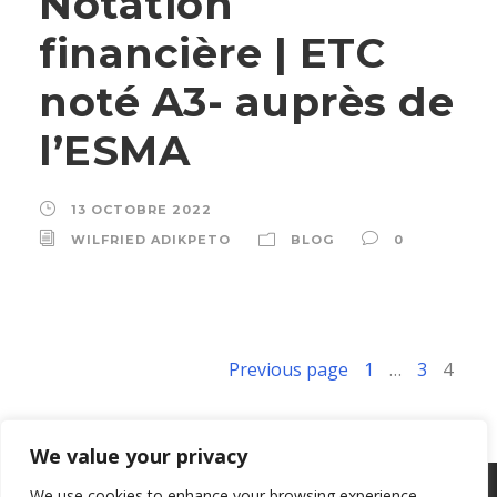
Notation
financière | ETC
noté A3- auprès de
l’ESMA
13 OCTOBRE 2022
WILFRIED ADIKPETO
BLOG
0
Previous page
1
…
3
4
We value your privacy
We use cookies to enhance your browsing experience,